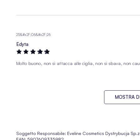
25&#x2F;06&#x2F;26
Edyta
100%
Molto buono, non si attacca alle ciglia, non si sbava, non caus
MOSTRA DI
Soggetto Responsabile:
Eveline Cosmetics Dystrybucja Sp.z.
EAN: 5907609335982