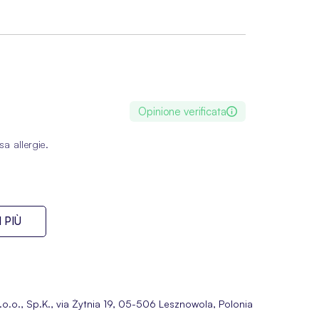
Opinione verificata
a allergie.
 PIÙ
o.o., Sp.K., via Żytnia 19, 05-506 Lesznowola, Polonia