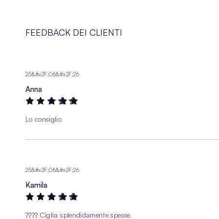
FEEDBACK DEI CLIENTI
25&#x2F;06&#x2F;26
Anna
100%
Lo consiglio
25&#x2F;06&#x2F;26
Kamila
100%
???? Ciglia splendidamente spesse