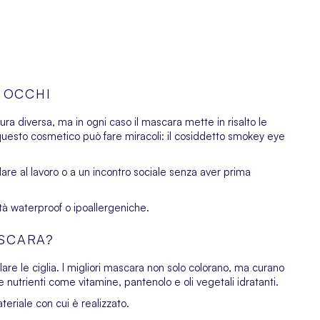
 OCCHI
ura diversa, ma in ogni caso il mascara mette in risalto le
, questo cosmetico può fare miracoli: il cosiddetto smokey eye
are al lavoro o a un incontro sociale senza aver prima
tà waterproof o ipoallergeniche.
ASCARA?
llare le ciglia. I migliori mascara non solo colorano, ma curano
 nutrienti come vitamine, pantenolo e oli vegetali idratanti.
eriale con cui è realizzato.