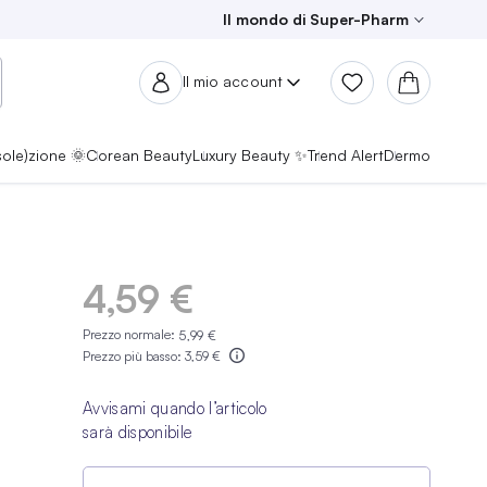
Il mondo di Super-Pharm
Il mio account
sole)zione 🌞
Corean Beauty
Luxury Beauty ✨
Trend Alert
Dermo
4,59 €
Prezzo normale:
5,99 €
Prezzo più basso:
3,59 €
Avvisami quando l’articolo
sarà disponibile