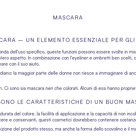
MASCARA
SCARA – UN ELEMENTO ESSENZIALE PER GLI
conda dell'uso specifico, queste funzioni possono essere svolte in mis
intero aspetto. In combinazione con l'eyeliner e ombretti ben scelti
are con il suo aiuto.
otidiano: la maggior parte delle donne non riesce a immaginare di and
Ci sono sia mascara neri che colorati. Alcuni di essi hanno proprie
SONO LE CARATTERISTICHE DI UN BUON M
durata del colore, la facilità di applicazione e la capacità di non inco
ri, cere e conservanti, questi cosmetici dovrebbero contenere sostanze
ione del prodotto stesso, ma anche la forma dello scovolino e il mat