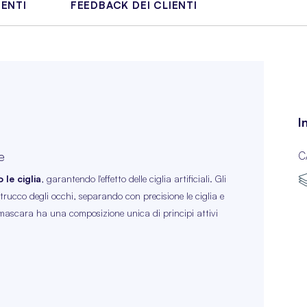
IENTI
FEEDBACK DEI CLIENTI
I
e
C
 le ciglia
, garantendo l'effetto delle ciglia artificiali. Gli
l trucco degli occhi, separando con precisione le ciglia e
Il mascara ha una composizione unica di principi attivi