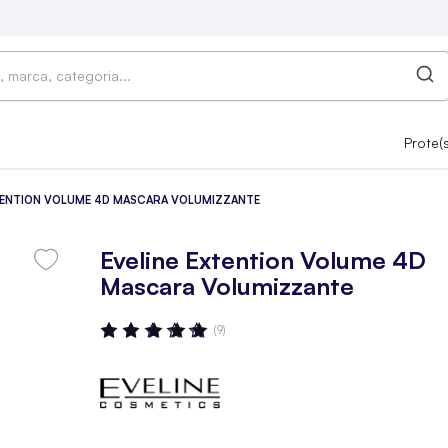
Prote(
XTENTION VOLUME 4D MASCARA VOLUMIZZANTE
Eveline Extention Volume 4D
Mascara Volumizzante
Valutazione:
(9)
100
100
% OF