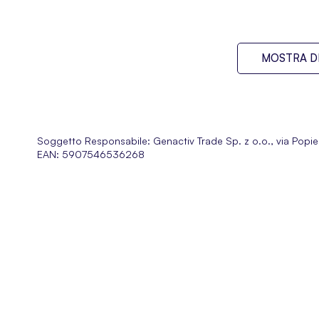
MOSTRA DI
Soggetto Responsabile:
Genactiv Trade Sp. z o.o., via Popie
EAN: 5907546536268