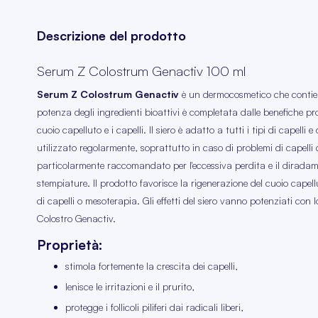
Descrizione del prodotto
Serum Z Colostrum Genactiv 100 ml
Serum Z Colostrum Genactiv
è un dermocosmetico che contiene
potenza degli ingredienti bioattivi è completata dalle benefiche pr
cuoio capelluto e i capelli. Il siero è adatto a tutti i tipi di capelli 
utilizzato regolarmente, soprattutto in caso di problemi di capelli 
particolarmente raccomandato per l'eccessiva perdita e il diradamen
stempiature. Il prodotto favorisce la rigenerazione del cuoio capel
di capelli o mesoterapia. Gli effetti del siero vanno potenziati con
Colostro Genactiv.
Proprietà:
stimola fortemente la crescita dei capelli,
lenisce le irritazioni e il prurito,
protegge i follicoli piliferi dai radicali liberi,