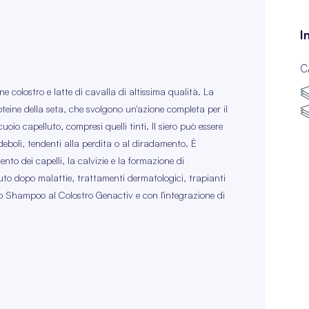
I
C
 colostro e latte di cavalla di altissima qualità. La
oteine della seta, che svolgono un'azione completa per il
e cuoio capelluto, compresi quelli tinti. Il siero può essere
deboli, tendenti alla perdita o al diradamento. È
to dei capelli, la calvizie e la formazione di
luto dopo malattie, trattamenti dermatologici, trapianti
 lo Shampoo al Colostro Genactiv e con l'integrazione di