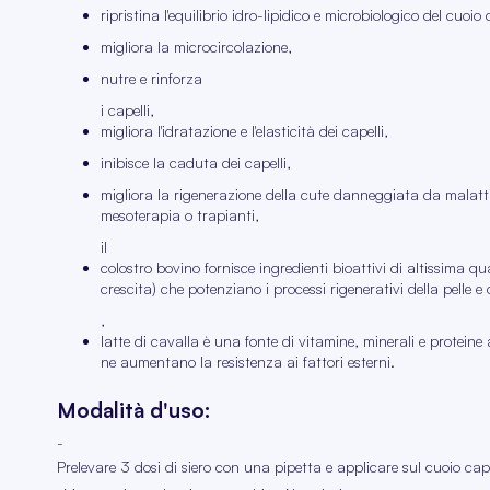
ripristina l'equilibrio idro-lipidico e microbiologico del cuoio
migliora la microcircolazione,
nutre e rinforza
i capelli,
migliora l'idratazione e l'elasticità dei capelli,
inibisce la caduta dei capelli,
migliora la rigenerazione della cute danneggiata da malatti
mesoterapia o trapianti,
il
colostro bovino fornisce ingredienti bioattivi di altissima qua
crescita) che potenziano i processi rigenerativi della pelle e dei
,
latte di cavalla è una fonte di vitamine, minerali e protein
ne aumentano la resistenza ai fattori esterni.
Modalità d'uso:
-
Prelevare 3 dosi di siero con una pipetta e applicare sul cuoio cap