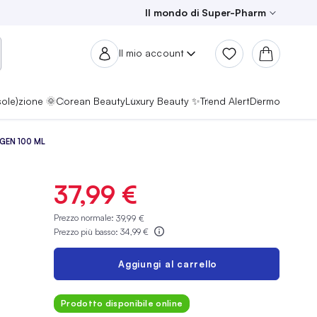
Il mondo di Super-Pharm
Il mio account
sole)zione 🌞
Corean Beauty
Luxury Beauty ✨
Trend Alert
Dermo
GEN 100 ML
37,99 €
Prezzo normale:
39,99 €
Prezzo più basso:
34,99 €
Aggiungi al carrello
Prodotto disponibile online