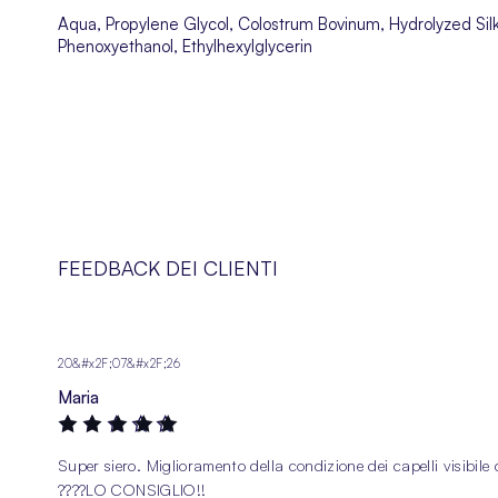
Aqua, Propylene Glycol, Colostrum Bovinum, Hydrolyzed Si
Phenoxyethanol, Ethylhexylglycerin
FEEDBACK DEI CLIENTI
20&#x2F;07&#x2F;26
Maria
100%
Super siero. Miglioramento della condizione dei capelli visibile
????️LO CONSIGLIO!!