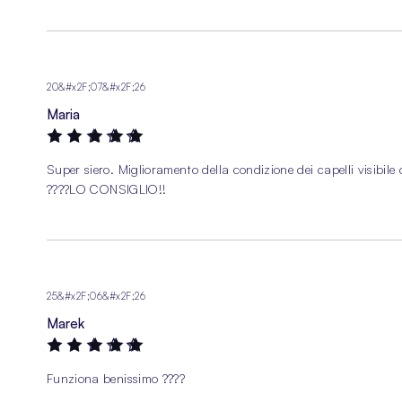
20&#x2F;07&#x2F;26
Maria
100%
Super siero. Miglioramento della condizione dei capelli visibile
????️LO CONSIGLIO!!
25&#x2F;06&#x2F;26
Marek
100%
Funziona benissimo ????️