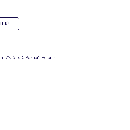
 PIÙ
la 17A, 61-615 Poznań, Polonia