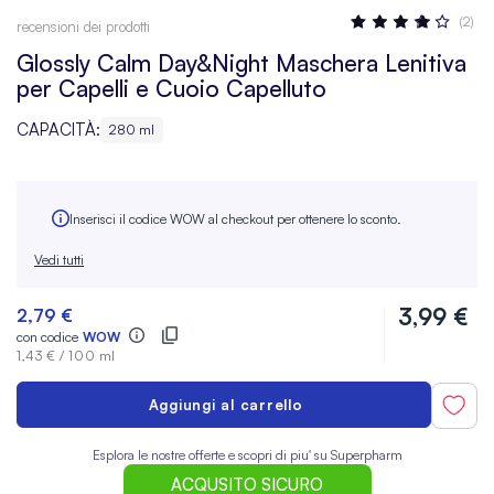
Valutazione:
(2)
recensioni dei prodotti
80
100
% OF
Glossly Calm Day&Night Maschera Lenitiva
per Capelli e Cuoio Capelluto
CAPACITÀ:
280 ml
Inserisci il codice WOW al checkout per ottenere lo sconto.
Vedi tutti
3,99 €
2,79 €
con codice
WOW
1,43 €
/
100 ml
Aggiungi al carrello
Esplora le nostre offerte e scopri di piu' su Superpharm
ACQUSITO SICURO