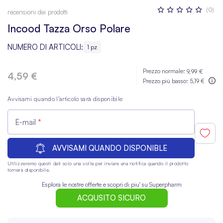
Valutazione:
(0)
recensioni dei prodotti
0
100
% OF
Incood Tazza Orso Polare
NUMERO DI ARTICOLI:
1 pz
Prezzo normale:
9,99 €
4,59 €
Prezzo più basso:
5,19 €
Avvisami quando l’articolo sarà disponibile
E-mail
AVVISAMI QUANDO DISPONIBLE
Utilizzeremo questi dati solo una volta per inviare una notifica quando il prodotto
tornerà disponibile.
Esplora le nostre offerte e scopri di piu' su Superpharm
ACQUSITO SICURO