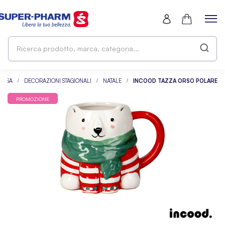
Ri
pr
ma
ca
CASA
DECORAZIONI STAGIONALI
NATALE
INCOOD TAZZA ORSO POLARE
PROMOZIONE