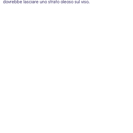
dovrebbe lasciare uno strato oleoso sul viso.
SERVIZIO CLIENTI
Siamo a vostra disposizione dal lunedì al venerdì dalle 09:00 alle 19:00
SUPER-PHARM POLAND SP. Z O.O. via Domaniewska 48,
02-672 Varsavia, Polonia. NIP (IVA).: PL5252175977
Blog
Chi siamo
Pagamenti
Consegne
Regolamento del negozio
Informativa sulla privacy
Contatto
Informazioni relative
all'esercizio del diritto di