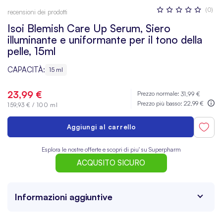
Valutazione:
(0)
recensioni dei prodotti
0
100
% OF
Isoi Blemish Care Up Serum, Siero
illuminante e uniformante per il tono della
pelle, 15ml
CAPACITÀ:
15 ml
23,99 €
Prezzo normale:
31,99 €
Prezzo più basso:
22,99 €
159,93 €
/
100 ml
Aggiungi al carrello
Esplora le nostre offerte e scopri di piu' su Superpharm
ACQUSITO SICURO
Informazioni aggiuntive