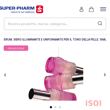
Ri
pr
ma
ca
UP SERUM, SIERO ILLUMINANTE E UNIFORMANTE PER IL TONO DELLA PELLE, 15ML
PROMOZIONE