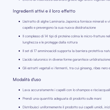
Ingredienti attivi e il loro effetto
L'estratto di alghe Laminaria Japonica fornisce minerali e vi
capello e prevengono la sua nuova disidratazione
Il complesso di 14 tipi di proteine colma le micro-fratture nel
lunghezza e le protegge dalla rottura
Il set di 17 amminoacidi supporta la barriera protettiva natura
L'acido ialuronico in diverse forme garantisce un'idratazione 
Gli estratti vegetali e i fermenti, tra cui ginseng, ribes ner
Modalità d'uso
Lava accuratamente i capelli con lo shampoo e risciacqual
Prendi una quantità adeguata di prodotto sulle mani
Distribuisci uniformemente il prodotto sui capelli umidi, iniz