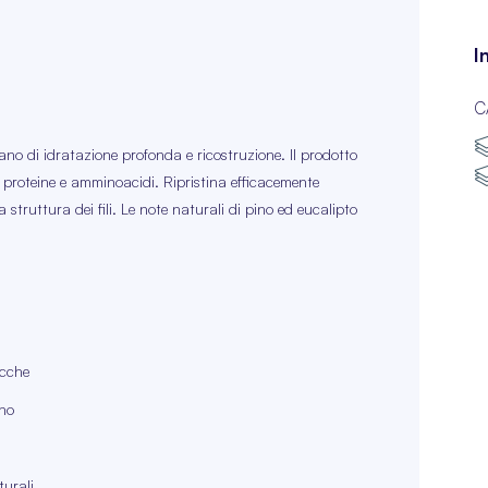
I
C
no di idratazione profonda e ricostruzione. Il prodotto
di proteine e amminoacidi. Ripristina efficacemente
 struttura dei fili. Le note naturali di pino ed eucalipto
ocche
ano
turali