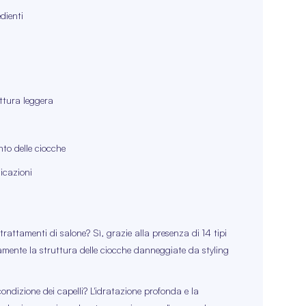
dienti
uttura leggera
nto delle ciocche
licazioni
attamenti di salone? Sì, grazie alla presenza di 14 tipi
samente la struttura delle ciocche danneggiate da styling
ndizione dei capelli? L'idratazione profonda e la