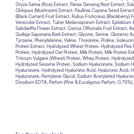
Oryza Sativa (Rice) Extract, Panax Ginseng Root Extract, So
Obliquus (Mushroom) Extract, Paullinia Cupana Seed Extract
(Black Currant) Fruit Extract, Rubus Fruticosus (Blackberry) 
Versicolor Extract, Tuber Melanosporum Extract, Epilobium 
Sabdariffa Flower Extract, Cornus Officinalis Fruit Extract, As
Quillaja Saponaria Bark Extract, Glycine, Serine, Glutamic Ac
Tyrosine, Phenylalanine, Valine, Threonine, Proline, Isoleuci
Protein Extract, Hydrolyzed Wheat Protein, Hydrolyzed Pea 
Protein, Hydrolyzed Oat Protein, Milk Protein, Milk Protein 
Triticum Vulgare (Wheat) Protein, Whey Protein, Hydrolyzed
Hydrolyzed Sesame Protein, Sodium Hyaluronate, Sodium H
Hyaluronate, Hydrolyzed Hyaluronic Acid, Hyaluronic Acid, 
Hyaluronate, Pentylene Glycol, Sodium Acetylated Hyalurona
Disodium EDTA, Parfum (Pine & Eucalyptus Parfum, 0.75%), C