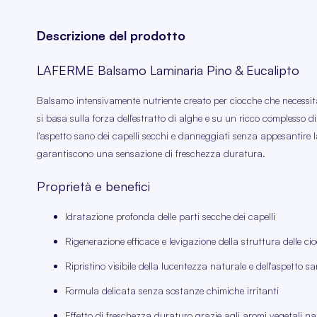
Descrizione del prodotto
LAFERME Balsamo Laminaria Pino & Eucalipto
Balsamo intensivamente nutriente creato per ciocche che necessita
si basa sulla forza dell'estratto di alghe e su un ricco complesso 
l'aspetto sano dei capelli secchi e danneggiati senza appesantire la
garantiscono una sensazione di freschezza duratura.
Proprietà e benefici
Idratazione profonda delle parti secche dei capelli
Rigenerazione efficace e levigazione della struttura delle ci
Ripristino visibile della lucentezza naturale e dell'aspetto s
Formula delicata senza sostanze chimiche irritanti
Effetto di freschezza duraturo grazie agli aromi vegetali na