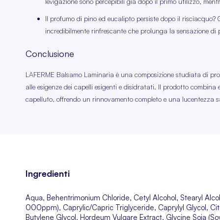
levigazione sono percepibili già dopo il primo utilizzo, ment
Il profumo di pino ed eucalipto persiste dopo il risciacquo? Gl
incredibilmente rinfrescante che prolunga la sensazione di p
Conclusione
LAFERME Balsamo Laminaria è una composizione studiata di prote
alle esigenze dei capelli esigenti e disidratati. Il prodotto combina 
capelluto, offrendo un rinnovamento completo e una lucentezza s
Ingredienti
Aqua, Behentrimonium Chloride, Cetyl Alcohol, Stearyl Alco
000ppm), Caprylic/Capric Triglyceride, Caprylyl Glycol, Ci
Butylene Glycol, Hordeum Vulgare Extract, Glycine Soja (Soy