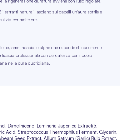
re la rigenerazione duratura avviene con l'uso regolare.
i estratti naturali lasciano sui capelli un'aura sottile e
ulizia per molte ore.
ine, amminoacidi e alghe che risponde efficacemente
efficacia professionale con delicatezza per il cuoio
ana nella cura quotidiana.
hol, Dimethicone, Laminaria Japonica Extract(5,
tric Acid, Streptococcus Thermophilus Ferment, Glycerin,
bean) Seed Extract, Allium Sativum (Garlic) Bulb Extract,