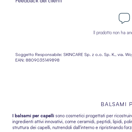
Feedback dei clienti
Il prodotto non ha an
Soggetto Responsabile:
SKINCARE Sp. z o.o. Sp. K., via. W
EAN: 8809035149898
BALSAMI 
I balsami per capelli
sono cosmetici progettati per ricostruire
ingredienti attivi innovativi, come ceramidi, peptidi, lipidi, po
struttura dei capelli, nutrendoli dall'interno e ripristinando for