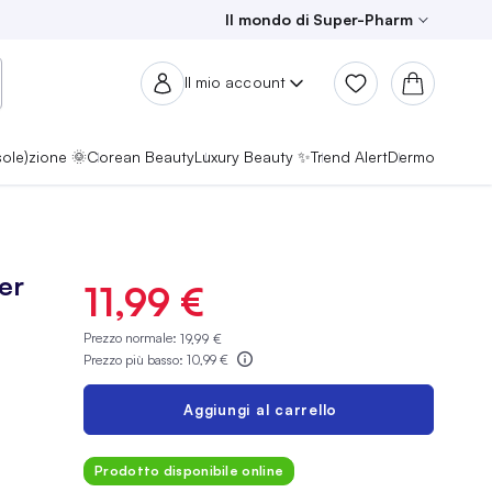
Il mondo di Super-Pharm
Il mio account
sole)zione 🌞
Corean Beauty
Luxury Beauty ✨
Trend Alert
Dermo
er
11,99 €
Prezzo normale:
19,99 €
Prezzo più basso:
10,99 €
Aggiungi al carrello
Prodotto disponibile online