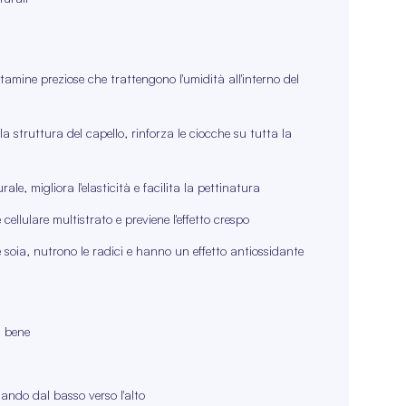
tamine preziose che trattengono l'umidità all'interno del
la struttura del capello, rinforza le ciocche su tutta la
le, migliora l'elasticità e facilita la pettinatura
cellulare multistrato e previene l'effetto crespo
o e soia, nutrono le radici e hanno un effetto antiossidante
i bene
iando dal basso verso l'alto