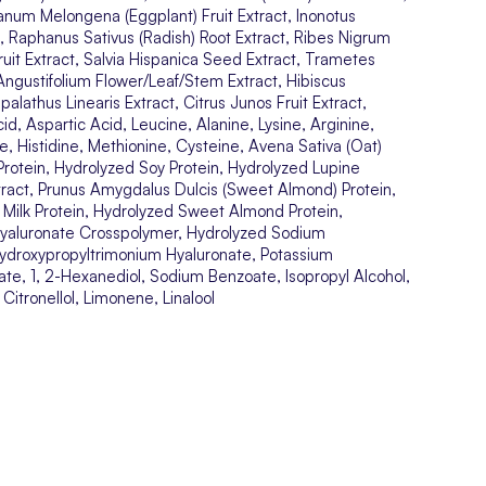
lanum Melongena (Eggplant) Fruit Extract, Inonotus
, Raphanus Sativus (Radish) Root Extract, Ribes Nigrum
Fruit Extract, Salvia Hispanica Seed Extract, Trametes
Angustifolium Flower/Leaf/Stem Extract, Hibiscus
palathus Linearis Extract, Citrus Junos Fruit Extract,
id, Aspartic Acid, Leucine, Alanine, Lysine, Arginine,
ne, Histidine, Methionine, Cysteine, Avena Sativa (Oat)
Protein, Hydrolyzed Soy Protein, Hydrolyzed Lupine
Extract, Prunus Amygdalus Dulcis (Sweet Almond) Protein,
 Milk Protein, Hydrolyzed Sweet Almond Protein,
yaluronate Crosspolymer, Hydrolyzed Sodium
Hydroxypropyltrimonium Hyaluronate, Potassium
te, 1, 2-Hexanediol, Sodium Benzoate, Isopropyl Alcohol,
itronellol, Limonene, Linalool