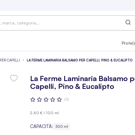
Prote(
PER CAPELLI
LA FERME LAMINARIA BALSAMO PER CAPELLI, PINO & EUCALIPTO
La Ferme Laminaria Balsamo p
Capelli, Pino & Eucalipto
Valutazione:
(0)
0
100
% OF
2,40 €
/
100 ml
CAPACITÀ:
500 ml