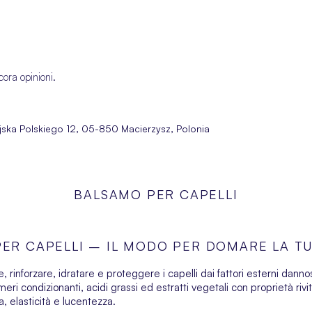
cora opinioni.
ojska Polskiego 12, 05-850 Macierzysz, Polonia
BALSAMO PER CAPELLI
PER CAPELLI – IL MODO PER DOMARE LA T
, rinforzare, idratare e proteggere i capelli dai fattori esterni dann
limeri condizionanti, acidi grassi ed estratti vegetali con proprietà riv
za, elasticità e lucentezza.