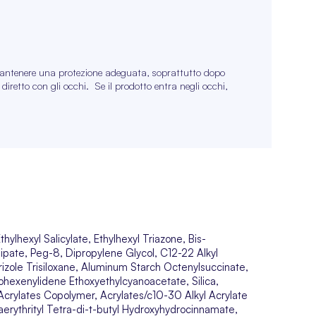
antenere una protezione adeguata, soprattutto dopo
 diretto con gli occhi.
Se il prodotto entra negli occhi,
ylhexyl Salicylate, Ethylhexyl Triazone, Bis-
ipate, Peg-8, Dipropylene Glycol, C12-22 Alkyl
izole Trisiloxane, Aluminum Starch Octenylsuccinate,
exenylidene Ethoxyethylcyanoacetate, Silica,
crylates Copolymer, Acrylates/c10-30 Alkyl Acrylate
erythrityl Tetra-di-t-butyl Hydroxyhydrocinnamate,