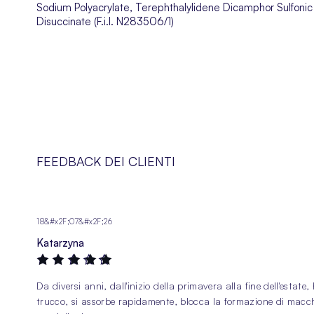
Sodium Polyacrylate, Terephthalylidene Dicamphor Sulfonic
Disuccinate (F.i.l. N283506/1)
FEEDBACK DEI CLIENTI
18&#x2F;07&#x2F;26
Katarzyna
100%
Da diversi anni, dall'inizio della primavera alla fine dell'esta
trucco, si assorbe rapidamente, blocca la formazione di macchie