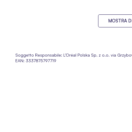
MOSTRA DI
Soggetto Responsabile:
L’Oréal Polska Sp. z o.o. via Grzy
EAN: 3337875797719