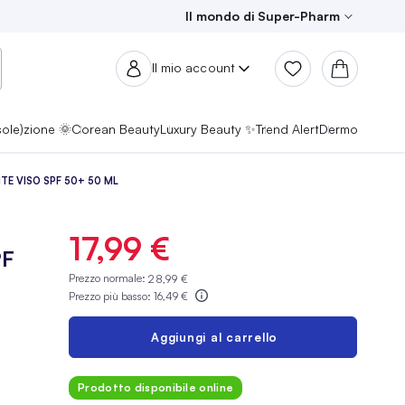
Il mondo di Super-Pharm
Il mio account
sole)zione 🌞
Corean Beauty
Luxury Beauty ✨
Trend Alert
Dermo
E VISO SPF 50+ 50 ML
17,99 €
PF
Prezzo normale:
28,99 €
Prezzo più basso:
16,49 €
Aggiungi al carrello
Prodotto disponibile online