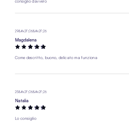
consiglio davvero
29&#x2F;06&#x2F;26
Magdalena
100%
Come descritto, buono, delicato ma funziona
25&#x2F;06&#x2F;26
Natalia
100%
Lo consiglio