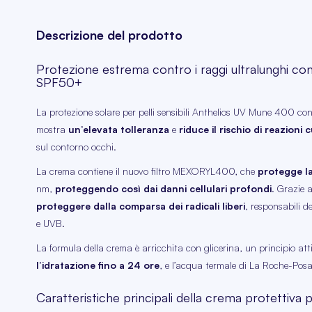
Descrizione del prodotto
Protezione estrema contro i raggi ultralunghi 
SPF50+
La protezione solare per pelli sensibili Anthelios UV Mune 400 co
mostra
un’elevata tolleranza
e
riduce il rischio di reazioni
sul contorno occhi.
La crema contiene il nuovo filtro MEXORYL400, che
protegge la
nm,
proteggendo così dai danni cellulari profondi
. Grazie 
proteggere dalla comparsa dei radicali liberi
, responsabili d
e UVB.
La formula della crema è arricchita con glicerina, un principio att
l’idratazione fino a 24 ore
, e l’acqua termale di La Roche-Posa
Caratteristiche principali della crema protettiva 