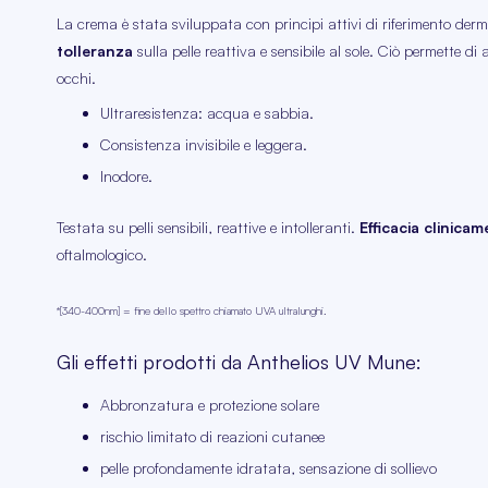
La crema è stata sviluppata con principi attivi di riferimento der
tolleranza
sulla pelle reattiva e sensibile al sole. Ciò permette di
occhi.
Ultraresistenza: acqua e sabbia.
Consistenza invisibile e leggera.
Inodore.
Testata su pelli sensibili, reattive e intolleranti.
Efficacia clinica
oftalmologico.
*[340-400nm] = fine dello spettro chiamato UVA ultralunghi.
Gli effetti prodotti da Anthelios UV Mune:
Abbronzatura e protezione solare
rischio limitato di reazioni cutanee
pelle profondamente idratata, sensazione di sollievo