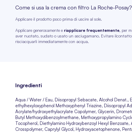
Come si usa la crema con filtro La Roche-Posay?
Applicare il prodotto poco prima di uscire al sole.
Applicare generosamente e
riapplicare frequentemente,
per m
aver nuotato, sudato o usato un asciugamano.
Evitare il
contatto
risciacquarli immediatamente con acqua.
Ingredienti
Aqua / Water / Eau, Diisopropyl Sebacate, Alcohol Denat., Eth
ethylhexyloxyphenol Methoxyphenyl Triazine, Diisopropyl Ad
Acrylate/hydroxyethylacrylate Copolymer, Glycerin, Drometr
Butyl Methoxydibenzoylmethane, Methoxypropylamino Cycloh
Tocopherol, Diethylamino Hydroxybenzoyl Hexyl Benzoate, A
Crosspolymer, Caprylyl Glycol, Hydroxyacetophenone, Penta