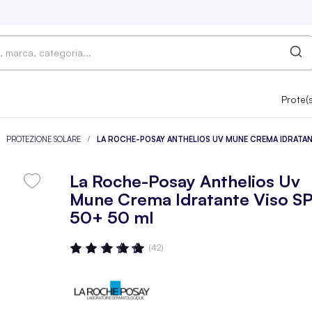
Prote(
PROTEZIONE SOLARE
LA ROCHE-POSAY ANTHELIOS UV MUNE CREMA IDRATANT
La Roche-Posay Anthelios Uv
Mune Crema Idratante Viso S
50+ 50 ml
Valutazione:
(42)
97
100
% OF