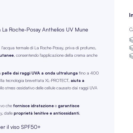
I
con La Roche-Posay Anthelios UV Mune
C
n l’acqua termale di La Roche-Posay, priva di profumo,
 cutanee
, consentendo l'applicazione della crema anche
 pelle dai raggi UVA a onda ultralunga
fino a 400
alla tecnologia brevettata XL-PROTECT,
aiuta a
ello stress ossidativo delle cellule causato dai raggi UVA
ivo che
fornisce idratazione
e
garantisce
y, dalle
proprietà lenitive e antiossidanti
.
per il viso SPF50+