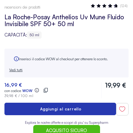
Valutazione:
(124)
recensioni dei prodotti
91
100
% OF
La Roche-Posay Anthelios Uv Mune Fluido
Invisibile SPF 50+ 50 ml
CAPACITÀ:
50 ml
Inserisci il codice WOW al checkout per ottenere lo sconto.
Vedi tutti
19,99 €
16,99 €
con codice
WOW
39,98 €
/
100 ml
Aggiungi al carrello
Esplora le nostre offerte e scopri di piu' su Superpharm
ACQUSITO SICURO