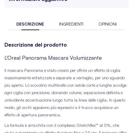
DESCRIZIONE
INGREDIENTI
OPINIONI
Descrizione del prodotto
L'Oreal Panorama Mascara Volumizzante
Il mascara Panorama è stato creato per offrire un effetto di ciglia
massimamente enfatizzate e separate a ventaglio, per uno sguardo
più aperto. Lo scovolino multilivello con setole corte e lunghe avvolge
ogni ciglia con precisione, donando volume, separazione definita e
un'evidente accentuazione lungo tutta la linea delle ciglia. In questo
modo, gli occhi appaiono più espressivi e il trucco acquisisce un
effetto di apertura panoramica.
La formula è arricchita con il complesso Stretchflex™ al 5%, che
aiuta a mantenere un effetto duraturo fino a 24 ore. Il mascara offre