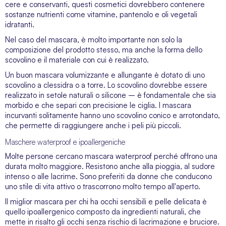
cere e conservanti, questi cosmetici dovrebbero contenere
sostanze nutrienti come vitamine, pantenolo e oli vegetali
idratanti.
Nel caso del mascara, è molto importante non solo la
composizione del prodotto stesso, ma anche la forma dello
scovolino e il materiale con cui è realizzato.
Un buon mascara volumizzante e allungante è dotato di uno
scovolino a clessidra o a torre. Lo scovolino dovrebbe essere
realizzato in setole naturali o silicone – è fondamentale che sia
morbido e che separi con precisione le ciglia. I mascara
incurvanti solitamente hanno uno scovolino conico e arrotondato,
che permette di raggiungere anche i peli più piccoli.
Maschere waterproof e ipoallergeniche
Molte persone cercano mascara waterproof perché offrono una
durata molto maggiore. Resistono anche alla pioggia, al sudore
intenso o alle lacrime. Sono preferiti da donne che conducono
uno stile di vita attivo o trascorrono molto tempo all'aperto.
Il miglior mascara per chi ha occhi sensibili e pelle delicata è
quello ipoallergenico composto da ingredienti naturali, che
mette in risalto gli occhi senza rischio di lacrimazione e bruciore.