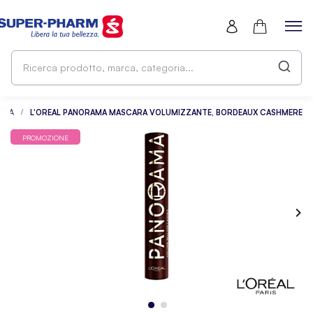
Ri
pr
ma
ca
ARA
L'OREAL PANORAMA MASCARA VOLUMIZZANTE, BORDEAUX CASHMERE
PROMOZIONE