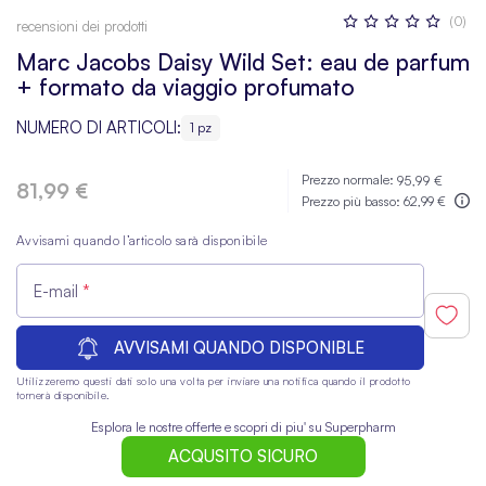
Valutazione:
(0)
recensioni dei prodotti
0
100
% OF
Marc Jacobs Daisy Wild Set: eau de parfum
+ formato da viaggio profumato
NUMERO DI ARTICOLI:
1 pz
Prezzo normale:
95,99 €
81,99 €
Prezzo più basso:
62,99 €
Avvisami quando l’articolo sarà disponibile
E-mail
AVVISAMI QUANDO DISPONIBLE
Utilizzeremo questi dati solo una volta per inviare una notifica quando il prodotto
tornerà disponibile.
Esplora le nostre offerte e scopri di piu' su Superpharm
ACQUSITO SICURO