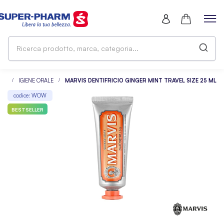
Ri
pr
ma
ca
IZE
IGIENE ORALE
MARVIS DENTIFRICIO GINGER MINT TRAVEL SIZE 25 ML
codice: WOW
BESTSELLER