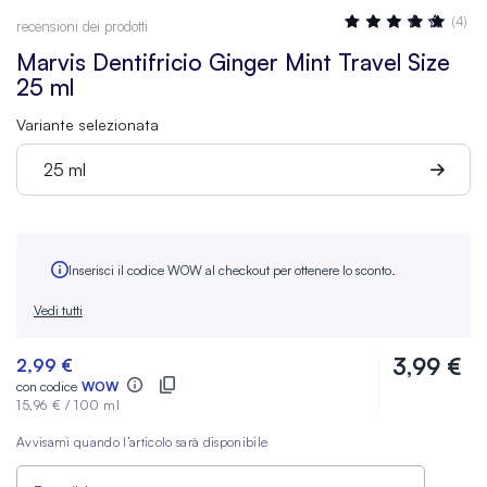
Valutazione:
(4)
recensioni dei prodotti
97
100
% OF
Marvis Dentifricio Ginger Mint Travel Size
25 ml
Variante selezionata
25 ml
Inserisci il codice WOW al checkout per ottenere lo sconto.
Vedi tutti
3,99 €
2,99 €
con codice
WOW
15,96 €
/
100 ml
Avvisami quando l’articolo sarà disponibile