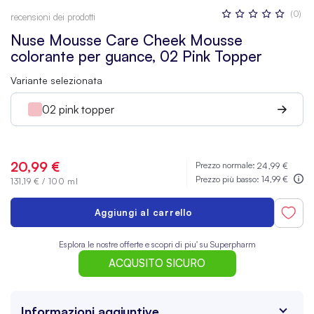
Valutazione:
(0)
recensioni dei prodotti
0
100
% OF
Nuse Mousse Care Cheek Mousse
colorante per guance, 02 Pink Topper
Variante selezionata
02 pink topper
20,99 €
Prezzo normale:
24,99 €
Prezzo più basso:
14,99 €
131,19 €
/
100 ml
Aggiungi al carrello
Esplora le nostre offerte e scopri di piu' su Superpharm
ACQUSITO SICURO
Informazioni aggiuntive