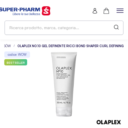
Ri
pr
ma
ca
 WŁOSÓW
OLAPLEX NO.10 GEL DEFINENTE RICCI BOND SHAPER CURL DEFINING
codice: WOW
BESTSELLER