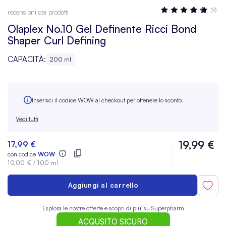
Valutazione:
(9)
recensioni dei prodotti
98
100
% OF
Olaplex No.10 Gel Definente Ricci Bond
Shaper Curl Defining
CAPACITÀ:
200 ml
Inserisci il codice WOW al checkout per ottenere lo sconto.
Vedi tutti
19,99 €
17,99 €
con codice
WOW
10,00 €
/
100 ml
Aggiungi al carrello
Esplora le nostre offerte e scopri di piu' su Superpharm
ACQUSITO SICURO