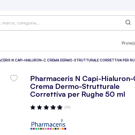
Prote(
CERIS N CAPI-HIALURON-C CREMA DERMO-STRUTTURALE CORRETTIVA PER RU
Pharmaceris N Capi-Hialuron-
Crema Dermo-Strutturale
Correttiva per Rughe 50 ml
Valutazione:
(34)
99
100
% OF