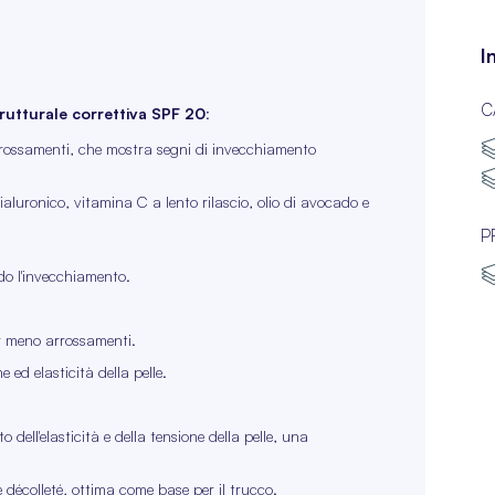
I
C
tturale correttiva SPF 20
:
 arrossamenti, che mostra segni di invecchiamento
ialuronico, vitamina C a lento rilascio, olio di avocado e
P
do l'invecchiamento.
er meno arrossamenti.
ed elasticità della pelle.
dell'elasticità e della tensione della pelle, una
e décolleté, ottima come base per il trucco.