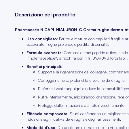
Descrizione del prodotto
Pharmaceris N CAPI-HIALURON-C Crema rughe dermo-stru
Uso consigliato
: Per pelle matura con capillari fragili e
accelerato, rughe profonde e perdita di densità.
Formula avanzata
: Contiene dermo peptide attivo, acido 
InnoTetrapeptide®, arricchita con filtri UVA/UVB fotostabili.
Benefici principali
:
Supporta la rigenerazione del collagene, contrastan
Corregge numero, profondità e volume delle rughe.
Rinforza i vasi sanguigni e riduce la permeabilità p
Nutre intensamente, migliorando idratazione, tensione 
Protegge dalle irritazioni e dal fotoinvecchiamento.
Efficacia comprovata
: Studi confermano un miglioramento 
riduzione significativa delle rughe e degli arrossamenti.
Modalità d'uso
: Da applicare giornalmente su viso, collo 