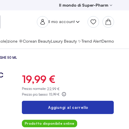
Il mondo di Super-Pharm
Il mio account
sole)zione 🌞
Corean Beauty
Luxury Beauty ✨
Trend Alert
Dermo
GHE 50 ML
C
19,99 €
Prezzo normale:
22,99 €
Prezzo più basso:
15,99 €
Aggiungi al carrello
Prodotto disponibile online