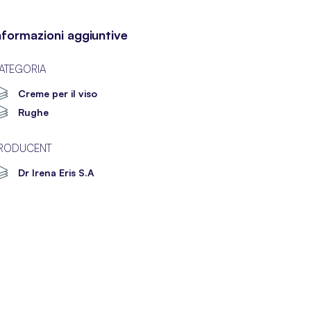
nformazioni aggiuntive
ATEGORIA
Creme per il viso
Rughe
RODUCENT
Dr Irena Eris S.A