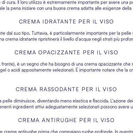
 di cura. Il loro utilizzo è estremamente importante per avere una p
vale la pena iniziare con una buona crema adatta alle esigenze della 
CREMA IDRATANTE PER IL VISO
te dal suo tipo. Tuttavia, è particolarmente importante per la pelle 
na crema idratante ripristinerà il livello d'acqua negli strati più profon
CREMA OPACIZZANTE PER IL VISO
o, fronte), è un segno che ha bisogno di una crema opacizzante che r
 gel o acidi appositamente selezionati. È importante notare che la
CREMA RASSODANTE PER IL VISO
a pelle diminuisce, diventando meno elastica e flaccida. L'azione dei 
nenti ingredienti attivi adeguatamente selezionati possono avere un
CREMA ANTIRUGHE PER IL VISO
 le creme antirughe prima che compaiano rughe profonde. In questo 