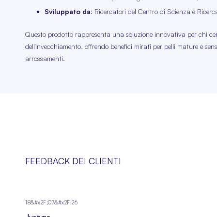
Sviluppato da
: Ricercatori del Centro di Scienza e Ricerca
Questo prodotto rappresenta una soluzione innovativa per chi cer
dell'invecchiamento, offrendo benefici mirati per pelli mature e sensib
arrossamenti.
FEEDBACK DEI CLIENTI
18&#x2F;07&#x2F;26