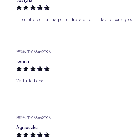
Justyna
100%
È perfetto per la mia pelle, idrata e non irrita. Lo consiglio.
25&#x2F;06&#x2F;26
Iwona
100%
Va tutto bene
25&#x2F;06&#x2F;26
Agnieszka