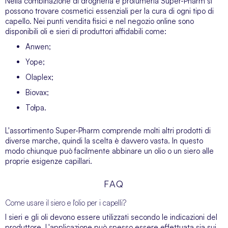
Nella combinazione di drogheria e profumeria Super-Pharm si
possono trovare cosmetici essenziali per la cura di ogni tipo di
capello. Nei punti vendita fisici e nel negozio online sono
disponibili oli e sieri di produttori affidabili come:
Anwen;
Yope;
Olaplex;
Biovax;
Tołpa.
L'assortimento Super-Pharm comprende molti altri prodotti di
diverse marche, quindi la scelta è davvero vasta. In questo
modo chiunque può facilmente abbinare un olio o un siero alle
proprie esigenze capillari.
FAQ
Come usare il siero e l'olio per i capelli?
I sieri e gli oli devono essere utilizzati secondo le indicazioni del
produttore. L'applicazione può spesso essere effettuata sia sui