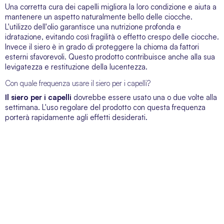
Una corretta cura dei capelli migliora la loro condizione e aiuta a
mantenere un aspetto naturalmente bello delle ciocche.
L'utilizzo dell'olio garantisce una nutrizione profonda e
idratazione, evitando così fragilità o effetto crespo delle ciocche.
Invece il siero è in grado di proteggere la chioma da fattori
esterni sfavorevoli. Questo prodotto contribuisce anche alla sua
levigatezza e restituzione della lucentezza.
Con quale frequenza usare il siero per i capelli?
Il siero per i capelli
dovrebbe essere usato una o due volte alla
settimana. L'uso regolare del prodotto con questa frequenza
porterà rapidamente agli effetti desiderati.
SERVIZIO CLIENTI
Siamo a vostra disposizione dal lunedì al venerdì dalle 09:00 alle 19:00