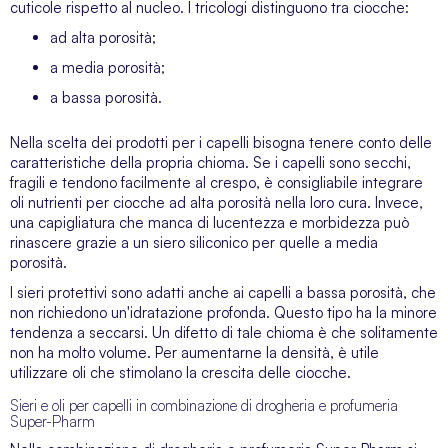
cuticole rispetto al nucleo. I tricologi distinguono tra ciocche:
ad alta porosità;
a media porosità;
a bassa porosità.
Nella scelta dei prodotti per i capelli bisogna tenere conto delle
caratteristiche della propria chioma. Se i capelli sono secchi,
fragili e tendono facilmente al crespo, è consigliabile integrare
oli nutrienti per ciocche ad alta porosità nella loro cura. Invece,
una capigliatura che manca di lucentezza e morbidezza può
rinascere grazie a un siero siliconico per quelle a media
porosità.
I sieri protettivi sono adatti anche ai capelli a bassa porosità, che
non richiedono un'idratazione profonda. Questo tipo ha la minore
tendenza a seccarsi. Un difetto di tale chioma è che solitamente
non ha molto volume. Per aumentarne la densità, è utile
utilizzare oli che stimolano la crescita delle ciocche.
Sieri e oli per capelli in combinazione di drogheria e profumeria
Super-Pharm