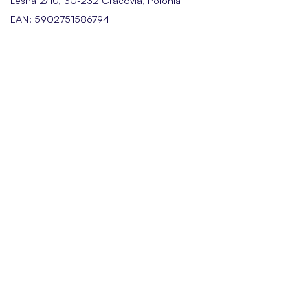
Leśna 2/10, 30-232 Cracovia, Polonia
EAN: 5902751586794