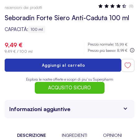
Valutazione:
(8)
recensioni dei prodotti
85
100
% OF
Seboradin Forte Siero Anti-Caduta 100 ml
CAPACITÀ:
100 ml
9,49 €
Prezzo normale:
15,99 €
Prezzo più basso:
8,99 €
9,49 €
/
100 ml
Aggiungi al carrello
Esplora le nostre offerte e scopri di piu' su Superpharm
ACQUSITO SICURO
Informazioni aggiuntive
DESCRIZIONE
INGREDIENTI
OPINIONI