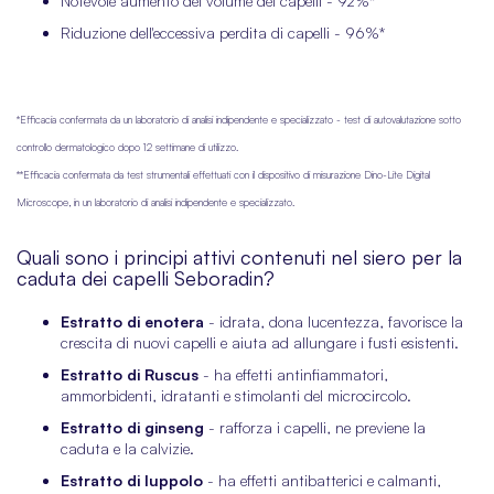
Notevole aumento del volume dei capelli - 92%*
Riduzione dell'eccessiva perdita di capelli - 96%*
*Efficacia confermata da un laboratorio di analisi indipendente e specializzato - test di autovalutazione sotto
controllo dermatologico dopo 12 settimane di utilizzo.
**Efficacia confermata da test strumentali effettuati con il dispositivo di misurazione Dino-Lite Digital
Microscope, in un laboratorio di analisi indipendente e specializzato.
Quali sono i principi attivi contenuti nel siero per la
caduta dei capelli Seboradin?
Estratto di enotera
- idrata, dona lucentezza, favorisce la
crescita di nuovi capelli e aiuta ad allungare i fusti esistenti.
Estratto di Ruscus
- ha effetti antinfiammatori,
ammorbidenti, idratanti e stimolanti del microcircolo.
Estratto di ginseng
- rafforza i capelli, ne previene la
caduta e la calvizie.
Estratto di luppolo
- ha effetti antibatterici e calmanti,