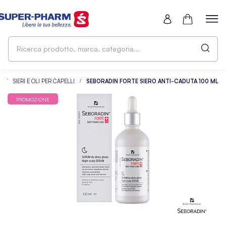
Ri
pr
ma
ca
LI
SIERI E OLI PER CAPELLI
SEBORADIN FORTE SIERO ANTI-CADUTA 100 ML
PROMOZIONE