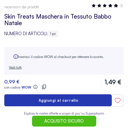
Valutazione:
(1)
recensioni dei prodotti
100
100
% OF
Skin Treats Maschera in Tessuto Babbo
Natale
NUMERO DI ARTICOLI:
1 pz
Inserisci il codice WOW al checkout per ottenere lo sconto.
Vedi tutti
1,49 €
0,99 €
con codice
WOW
Aggiungi al carrello
Esplora le nostre offerte e scopri di piu' su Superpharm
ACQUSITO SICURO