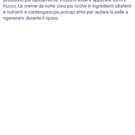
trucco. Le creme da notte sono più ricche in ingredienti idratanti
e nutrienti e contengono più principi attivi per aiutare la pelle a
rigenerarsi durante il riposo.
SERVIZIO CLIENTI
Siamo a vostra disposizione dal lunedì al venerdì dalle 09:00 alle 19:00
SUPER-PHARM POLAND SP. Z O.O. via Domaniewska 48,
02-672 Varsavia, Polonia. NIP (IVA).: PL5252175977
Blog
Chi siamo
Pagamenti
Consegne
Regolamento del negozio
Informativa sulla privacy