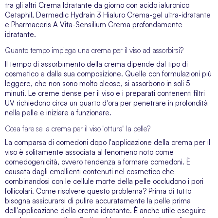
tra gli altri
Crema Idratante da giorno con acido ialuronico
Cetaphil
,
Dermedic Hydrain 3 Hialuro Crema-gel ultra-idratante
e
Pharmaceris A Vita-Sensilium Crema profondamente
idratante
.
Quanto tempo impiega una crema per il viso ad assorbirsi?
Il tempo di assorbimento della crema dipende dal tipo di
cosmetico e dalla sua composizione. Quelle con formulazioni più
leggere, che non sono molto oleose, si assorbono in soli 5
minuti. Le creme dense per il viso e i preparati contenenti filtri
UV richiedono circa un quarto d'ora per penetrare in profondità
nella pelle e iniziare a funzionare.
Cosa fare se la crema per il viso "ottura" la pelle?
La comparsa di comedoni dopo l'applicazione della crema per il
viso è solitamente associata al fenomeno noto come
comedogenicità, ovvero tendenza a formare comedoni. È
causata dagli emollienti contenuti nel cosmetico che
combinandosi con le cellule morte della pelle occludono i pori
follicolari. Come risolvere questo problema? Prima di tutto
bisogna assicurarsi di pulire accuratamente la pelle prima
dell'applicazione della crema idratante. È anche utile eseguire