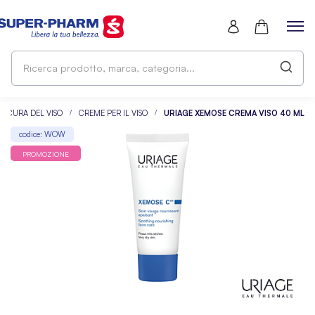
Ri
pr
ma
ca
CURA DEL VISO
CREME PER IL VISO
URIAGE XEMOSE CREMA VISO 40 ML
codice: WOW
PROMOZIONE