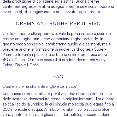
della produzione di collagene ed elastina. Buone creme
contenenti ingredienti attivi adeguatamente selezionati possono
avere un effetto ringiovanente se utilizzate regolarmente.
CREMA ANTIRUGHE PER IL VISO
Contrariamente alle apparenze, vale la pena iniziare a usare le
creme antirughe prima che compaiano rughe profonde. In
questo modo non solo si combattono quelle già esistenti, ma si
previene anche la formazione di nuove. La drogheria Super-
Pharm offre un'ampia scelta di buone creme per il viso dopo i
40 o 50 anni. Qui sono disponibili prodotti dei marchi
Vichy
,
Tołpa
,
Ziaja
e
L'Oréal
.
FAQ
Qual è la crema idratante migliore per il viso?
Una buona crema idratante per il viso dovrebbe contenere una
delle sostanze riconosciute come le migliori idratanti. Tra queste
spicca l'acido ialuronico, la cui singola molecola può legare fino a
250 molecole d'acqua. Altri buoni idratanti sono succo di aloe
vera, pantenolo, urea e glicerina. I dermatologi raccomandano