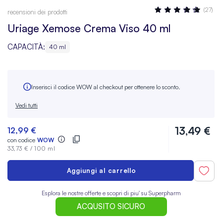
Valutazione:
(27)
recensioni dei prodotti
100
100
% OF
Uriage Xemose Crema Viso 40 ml
CAPACITÀ:
40 ml
Inserisci il codice WOW al checkout per ottenere lo sconto.
Vedi tutti
13,49 €
12,99 €
con codice
WOW
33,73 €
/
100 ml
Aggiungi al carrello
Esplora le nostre offerte e scopri di piu' su Superpharm
ACQUSITO SICURO