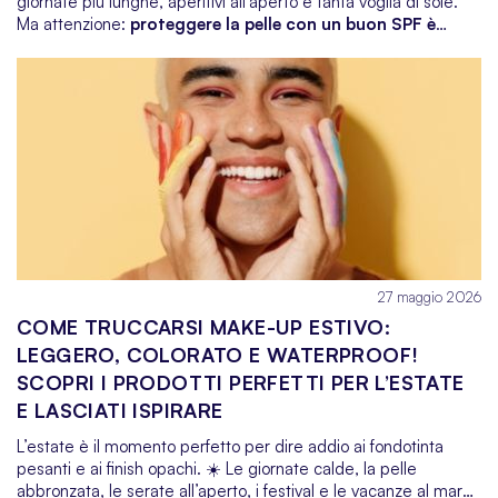
giornate più lunghe, aperitivi all’aperto e tanta voglia di sole.
Ma attenzione:
proteggere la pelle con un buon SPF è
fondamentale ogni giorno, non solo al mare!
I raggi UV
infatti non vanno in vacanza in città – anche mentre andiamo
al lavoro o sorseggiamo un caffè al bar all’aperto, la nostra
pelle è esposta. Inserire la protezione solare nella routine
quotidiana di primavera/estate è il segreto per una pelle sana,
giovane e luminosa negli anni a venire. E per massimizzare i
benefici, possiamo abbinarla a qualche
boost
di luminosità (un
siero alla vitamina C al mattino è l’alleato ideale) e a formati
furbi per ritoccare la protezione durante il giorno. Senza
dimenticare un tocco glamour e idratante per le labbra!
27 maggio 2026
COME TRUCCARSI MAKE-UP ESTIVO:
LEGGERO, COLORATO E WATERPROOF!
SCOPRI I PRODOTTI PERFETTI PER L’ESTATE
E LASCIATI ISPIRARE
L’estate è il momento perfetto per dire addio ai fondotinta
pesanti e ai finish opachi.
Le giornate calde, la pelle
☀️
abbronzata, le serate all’aperto, i festival e le vacanze al mare