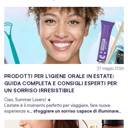
richiedono un make-up più leggero, fresco e luminoso. Ma
attenzione: “leggero” non significa rinunciare al trucco! Al
contrario, è proprio ora che puoi divertirti con texture leggere,
colori accesi, effetti glow e... tanto, tantissimo glitter.In più,
giugno è anche il mese del Pride —
Love is Love
— quindi
quale occasione migliore per sfoggiare eyeliner arcobaleno,
ombretti neon e rossetti audaci?Pronta a scoprire tutti i must-
have per il make-up estivo? Ecco i prodotti che non possono
mancare nella tua beauty bag per creare look WOW, perfetti
anche con 35 gradi all’ombra.
27 maggio 2026
PRODOTTI PER L’IGIENE ORALE IN ESTATE:
GUIDA COMPLETA E CONSIGLI ESPERTI PER
UN SORRISO IRRESISTIBILE
Ciao, Summer Lovers!
☀️
L’estate è il momento perfetto per viaggiare, fare nuove
esperienze e…
sfoggiare un sorriso capace di illuminare
l’intera vacanza! Tra bagagli da preparare, itinerari da
pianificare e pomeriggi in spiaggia, la cura dei denti passa