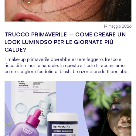
19 maggio 2026
TRUCCO PRIMAVERILE – COME CREARE UN
LOOK LUMINOSO PER LE GIORNATE PIÙ
CALDE?
Il make-up primaverile dovrebbe essere leggero, fresco e
ricco di luminosità naturale. In questo articolo ti raccontiamo
come scegliere fondotinta, blush, bronzer e prodotti per labbra
e occhi per creare un look glow perfetto per le giornate più
calde. Scopri quali formule funzionano meglio quando desideri
una pelle radiosa, un tocco di colore delicato e un effetto
confortevole senza strati pesanti.