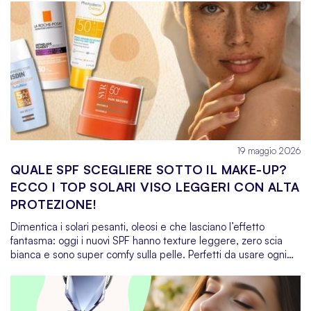
łamliwe i trudne do rozczesania. Dlatego po wakacyjnym
słońcu potrzebują specjalnej troski. Regenerująca pielęgnacja
to podstawa, by przywrócić im blask, sprężystość i dobrą
kondycję – sprawdź najlepsze produkty dostępne w Super-
Pharm!
19 maggio 2026
QUALE SPF SCEGLIERE SOTTO IL MAKE-UP?
ECCO I TOP SOLARI VISO LEGGERI CON ALTA
PROTEZIONE!
Dimentica i solari pesanti, oleosi e che lasciano l’effetto
fantasma: oggi i nuovi SPF hanno texture leggere, zero scia
bianca e sono super comfy sulla pelle. Perfetti da usare ogni
giorno, anche sotto al fondotinta. Ma qual è la crema solare
con SPF 50 più adatta al make-up? Te lo diciamo noi! La
protezione solare quotidiana è uno step fondamentale nella
skincare routine, non solo in estate. I raggi UV colpiscono la