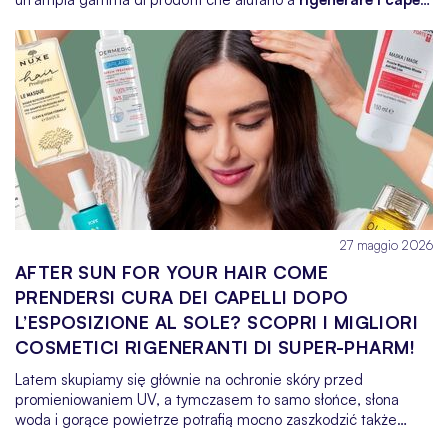
dopo l’esposizione al sole e a proteggerli da ulteriori
danni.
Di seguito ti suggerisco come organizzare una routine
estiva e quali prodotti meritano un posto nella tua trousse per
le vacanze.
27 maggio 2026
AFTER SUN FOR YOUR HAIR COME
PRENDERSI CURA DEI CAPELLI DOPO
L’ESPOSIZIONE AL SOLE? SCOPRI I MIGLIORI
COSMETICI RIGENERANTI DI SUPER-PHARM!
Latem skupiamy się głównie na ochronie skóry przed
promieniowaniem UV, a tymczasem to samo słońce, słona
woda i gorące powietrze potrafią mocno zaszkodzić także
naszym włosom. Pasma stają się przesuszone, matowe,