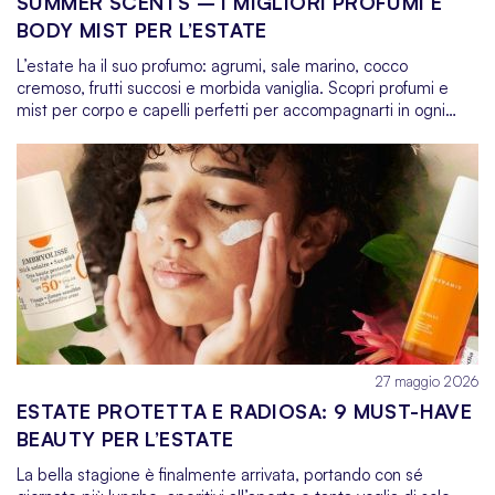
SUMMER SCENTS – I MIGLIORI PROFUMI E
BODY MIST PER L’ESTATE
L’estate ha il suo profumo: agrumi, sale marino, cocco
cremoso, frutti succosi e morbida vaniglia. Scopri profumi e
mist per corpo e capelli perfetti per accompagnarti in ogni
momento della giornata, da una mattina in città e una giornata
al mare fino a una serata in terrazza. Scegli il tuo Summer
Scent.
27 maggio 2026
ESTATE PROTETTA E RADIOSA: 9 MUST-HAVE
BEAUTY PER L’ESTATE
La bella stagione è finalmente arrivata, portando con sé