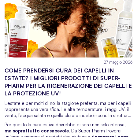
mostriamo quali prodotti vale la pena scegliere per prendersi
cura del corpo poco prima delle vacanze – senza stress e con
un effetto glow assicurato.
27 maggio 2026
COME PRENDERSI CURA DEI CAPELLI IN
ESTATE? I MIGLIORI PRODOTTI DI SUPER-
PHARM PER LA RIGENERAZIONE DEI CAPELLI E
LA PROTEZIONE UV!
L’estate è per molti di noi la stagione preferita, ma per i capelli
rappresenta una vera sfida. Le alte temperature, i raggi UV, il
vento, l’acqua salata e quella clorata indeboliscono la struttura
del capello, causando secchezza, sbiadimento del colore e,
Per questo la cura estiva dovrebbe essere non solo intensa,
nei casi più estremi, fragilità e caduta eccessiva.
ma soprattutto consapevole
. Da Super-Pharm troverai
un’ampia gamma di prodotti che aiutano a
rigenerare i capelli