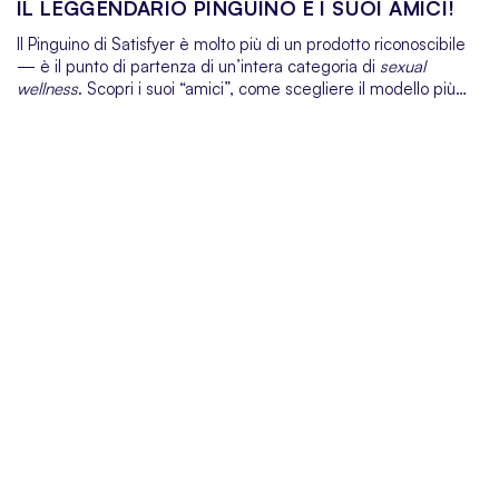
IL LEGGENDARIO PINGUINO E I SUOI AMICI!
Il Pinguino di Satisfyer è molto più di un prodotto riconoscibile
— è il punto di partenza di un’intera categoria di
sexual
wellness
. Scopri i suoi “amici”, come scegliere il modello più
adatto e perché un’idratazione ben scelta è importante
quanto il dispositivo stesso.