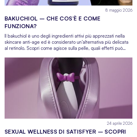
8 maggio 2026
BAKUCHIOL – CHE COS’È E COME
FUNZIONA?
Il bakuchiol è uno degli ingredienti attivi più apprezzati nella
skincare anti-age ed è considerato un’alternativa più delicata
al retinolo. Scopri come agisce sulla pelle, quali effetti può
offrire l’uso regolare di un siero o di una crema al bakuchiol e
con quali ingredienti è meglio abbinarlo nella routine
quotidiana.
24 aprile 2026
SEXUAL WELLNESS DI SATISFYER – SCOPRI