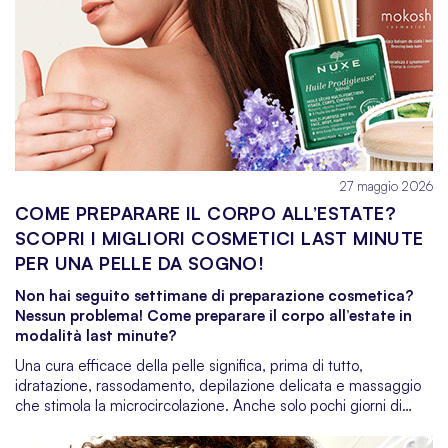
spesso in secondo piano. Eppure, bastano pochi accorgimenti
per mantenere un’igiene orale impeccabile e un alito fresco
come la brezza marina. In questa guida super dettagliata,
scoprirai non solo i
prodotti must-have da portare sempre
con te
, ma anche tantissimi trucchi e abitudini light per un
sorriso bianco, sano e irresistibile.
27 maggio 2026
COME PREPARARE IL CORPO ALL’ESTATE?
SCOPRI I MIGLIORI COSMETICI LAST MINUTE
PER UNA PELLE DA SOGNO!
Non hai seguito settimane di preparazione cosmetica?
Nessun problema! Come preparare il corpo all’estate in
modalità last minute?
Una cura efficace della pelle significa, prima di tutto,
idratazione, rassodamento, depilazione delicata e massaggio
che stimola la microcircolazione. Anche solo pochi giorni di
rituali regolari con i cosmetici giusti possono migliorare
visibilmente la condizione della pelle. In questo articolo ti