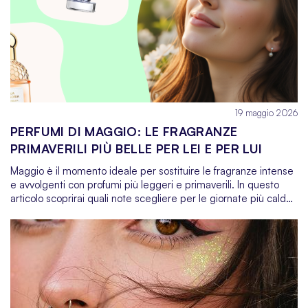
pelle tutto l’anno, e con il tempo causano macchie, perdita di
tono e invecchiamento precoce.
19 maggio 2026
PERFUMI DI MAGGIO: LE FRAGRANZE
PRIMAVERILI PIÙ BELLE PER LEI E PER LUI
Maggio è il momento ideale per sostituire le fragranze intense
e avvolgenti con profumi più leggeri e primaverili. In questo
articolo scoprirai quali note scegliere per le giornate più calde:
dai grandi classici floreali alle composizioni fruttate e succose,
passando per i gourmand più leggeri fino ai profumi verdi e
raffinati con agrumi, erbe aromatiche e accenti legnosi