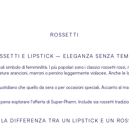
ROSSETTI
SSETTI E LIPSTICK – ELEGANZA SENZA TE
li simbolo di femminilità. I più popolari sono i classici rossetti rossi
ature arancioni, marroni o persino leggermente violacee. Anche le 
 quotidiano che quello da sera o per occasioni speciali. Accanto al
ma
a pena esplorare l'offerta di Super-Pharm. Include sia rossetti tradiziona
 LA DIFFERENZA TRA UN LIPSTICK E UN RO