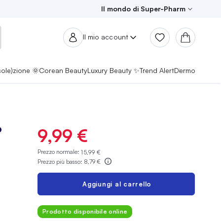
Il mondo di Super-Pharm
Il mio account
sole)zione 🌞
Corean Beauty
Luxury Beauty ✨
Trend Alert
Dermo
o
9,99 €
Prezzo normale:
15,99 €
Prezzo più basso:
8,79 €
Aggiungi al carrello
Prodotto disponibile online