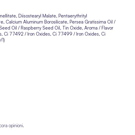
ellitate, Diisostearyl Malate, Pentaerythrityl
ate, Calcium Aluminum Borosilicate, Persea Gratissima Oil /
ed Oil / Raspberry Seed Oil, Tin Oxide, Aroma / Flavor
, Ci 77492 / Iron Oxides, Ci 77499 / Iron Oxides, Ci
/1)
cora opinioni.