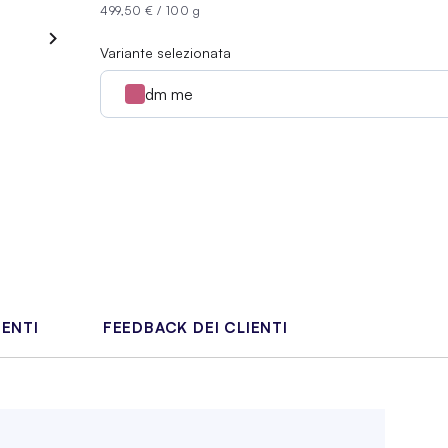
499,50 €
/
100 g
Variante selezionata
dm me
IENTI
FEEDBACK DEI CLIENTI