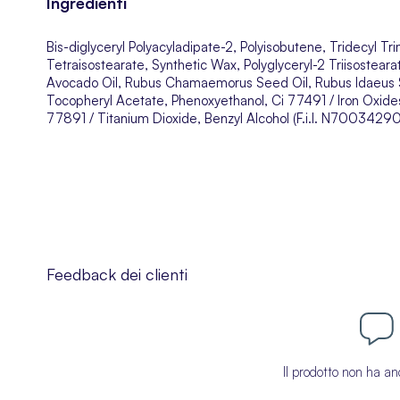
Ingredienti
Bis-diglyceryl Polyacyladipate-2, Polyisobutene, Tridecyl Trim
Tetraisostearate, Synthetic Wax, Polyglyceryl-2 Triisostear
Avocado Oil, Rubus Chamaemorus Seed Oil, Rubus Idaeus Se
Tocopheryl Acetate, Phenoxyethanol, Ci 77491 / Iron Oxides
77891 / Titanium Dioxide, Benzyl Alcohol (F.i.l. N70034290
Feedback dei clienti
Il prodotto non ha an