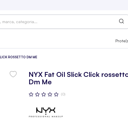
Prote(
 CLICK ROSSETTO DM ME
NYX Fat Oil Slick Click rossett
Dm Me
Valutazione:
(0)
0
100
% OF