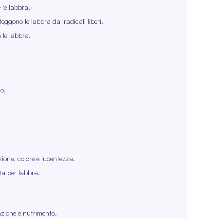
 le labbra.
ggono le labbra dai radicali liberi.
 le labbra.
no.
zione, colore e lucentezza.
ta per labbra.
azione e nutrimento.