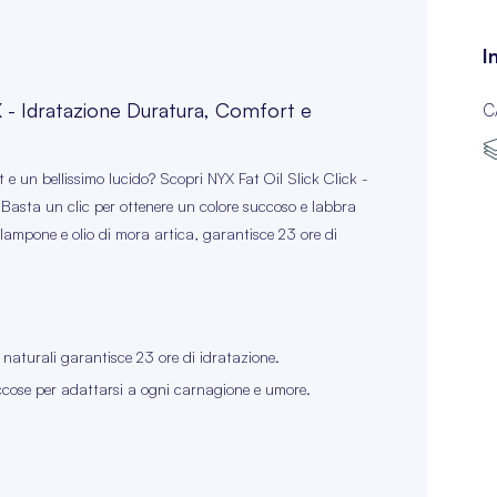
I
YX - Idratazione Duratura, Comfort e
C
e un bellissimo lucido? Scopri NYX Fat Oil Slick Click -
i! Basta un clic per ottenere un colore succoso e labbra
 lampone e olio di mora artica, garantisce 23 ore di
 naturali garantisce 23 ore di idratazione.
uccose per adattarsi a ogni carnagione e umore.