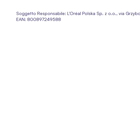
Soggetto Responsabile:
L'Oréal Polska Sp. z o.o., via Grzy
EAN: 800897249588