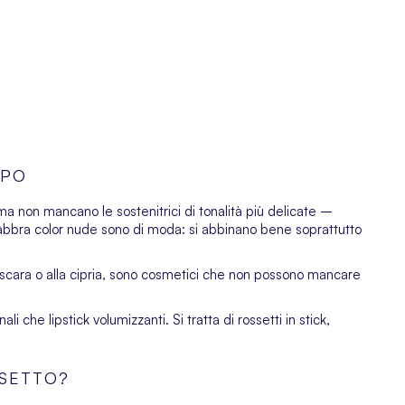
MPO
, ma non mancano le sostenitrici di tonalità più delicate –
labbra color nude sono di moda: si abbinano bene soprattutto
scara
o alla
cipria
, sono cosmetici che non possono mancare
li che lipstick volumizzanti. Si tratta di rossetti in stick,
SSETTO?