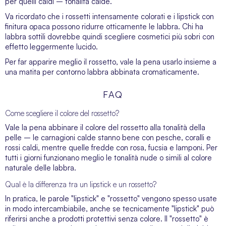
per quelli caldi – tonalità calde.
Va ricordato che i rossetti intensamente colorati e i lipstick con
finitura opaca possono ridurre otticamente le labbra. Chi ha
labbra sottili dovrebbe quindi scegliere cosmetici più sobri con
effetto leggermente lucido.
Per far apparire meglio il rossetto, vale la pena usarlo insieme a
una
matita per contorno labbra
abbinata cromaticamente.
FAQ
Come scegliere il colore del rossetto?
Vale la pena abbinare il colore del rossetto alla tonalità della
pelle – le carnagioni calde stanno bene con pesche, coralli e
rossi caldi, mentre quelle fredde con rosa, fucsia e lamponi. Per
tutti i giorni funzionano meglio le tonalità nude o simili al colore
naturale delle labbra.
Qual è la differenza tra un lipstick e un rossetto?
In pratica, le parole "lipstick" e "rossetto" vengono spesso usate
in modo intercambiabile, anche se tecnicamente "lipstick" può
riferirsi anche a prodotti protettivi senza colore. Il "rossetto" è