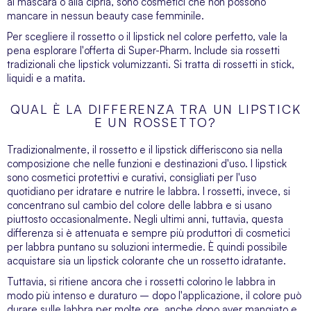
al
mascara
o alla
cipria
, sono cosmetici che non possono
mancare in nessun beauty case femminile.
Per scegliere il rossetto o il lipstick nel colore perfetto, vale la
pena esplorare l'offerta di Super-Pharm. Include sia rossetti
tradizionali che lipstick volumizzanti. Si tratta di rossetti in stick,
liquidi e a matita.
QUAL È LA DIFFERENZA TRA UN LIPSTICK
E UN ROSSETTO?
Tradizionalmente, il rossetto e il lipstick differiscono sia nella
composizione che nelle funzioni e destinazioni d'uso. I lipstick
sono cosmetici protettivi e curativi, consigliati per l'uso
quotidiano per idratare e nutrire le labbra. I rossetti, invece, si
concentrano sul cambio del colore delle labbra e si usano
piuttosto occasionalmente. Negli ultimi anni, tuttavia, questa
differenza si è attenuata e sempre più produttori di cosmetici
per labbra puntano su soluzioni intermedie. È quindi possibile
acquistare sia un lipstick colorante che un rossetto idratante.
Tuttavia, si ritiene ancora che i rossetti colorino le labbra in
modo più intenso e duraturo – dopo l'applicazione, il colore può
durare sulle labbra per molte ore, anche dopo aver mangiato e