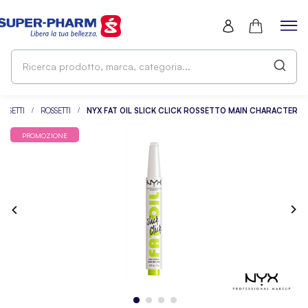
Ri
pr
ma
ca
OSSETTI
ROSSETTI
NYX FAT OIL SLICK CLICK ROSSETTO MAIN CHARACTER
PROMOZIONE