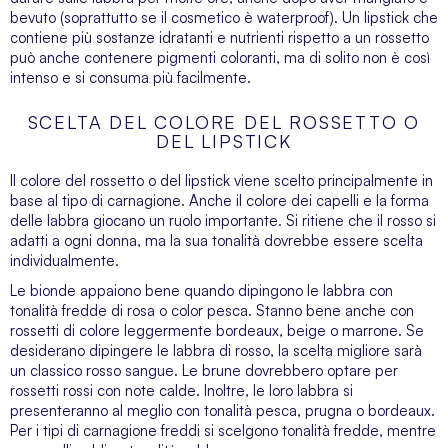
bevuto (soprattutto se il cosmetico è waterproof). Un lipstick che
contiene più sostanze idratanti e nutrienti rispetto a un rossetto
può anche contenere pigmenti coloranti, ma di solito non è così
intenso e si consuma più facilmente.
SCELTA DEL COLORE DEL ROSSETTO O
DEL LIPSTICK
Il colore del rossetto o del lipstick viene scelto principalmente in
base al tipo di carnagione. Anche il colore dei capelli e la forma
delle labbra giocano un ruolo importante. Si ritiene che il rosso si
adatti a ogni donna, ma la sua tonalità dovrebbe essere scelta
individualmente.
Le bionde appaiono bene quando dipingono le labbra con
tonalità fredde di rosa o color pesca. Stanno bene anche con
rossetti di colore leggermente bordeaux, beige o marrone. Se
desiderano dipingere le labbra di rosso, la scelta migliore sarà
un classico rosso sangue. Le brune dovrebbero optare per
rossetti rossi con note calde. Inoltre, le loro labbra si
presenteranno al meglio con tonalità pesca, prugna o bordeaux.
Per i tipi di carnagione freddi si scelgono tonalità fredde, mentre