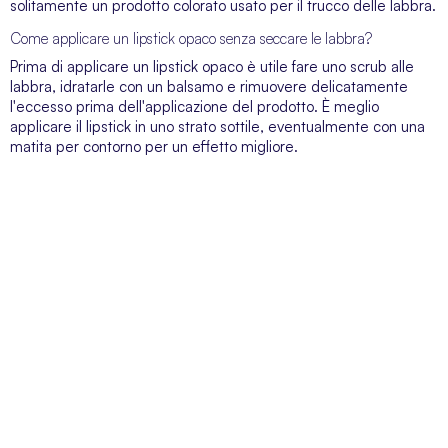
solitamente un prodotto colorato usato per il trucco delle labbra.
Come applicare un lipstick opaco senza seccare le labbra?
Prima di applicare un lipstick opaco è utile fare uno scrub alle
labbra, idratarle con un balsamo e rimuovere delicatamente
l'eccesso prima dell'applicazione del prodotto. È meglio
applicare il lipstick in uno strato sottile, eventualmente con una
matita per contorno per un effetto migliore.
SERVIZIO CLIENTI
Siamo a vostra disposizione dal lunedì al venerdì dalle 09:00 alle 19:00
SUPER-PHARM POLAND SP. Z O.O. via Domaniewska 48,
02-672 Varsavia, Polonia. NIP (IVA).: PL5252175977
Blog
Chi siamo