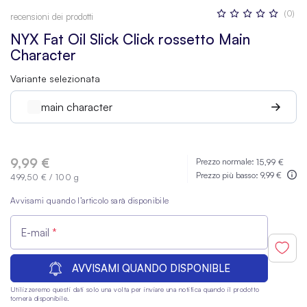
Valutazione:
(0)
recensioni dei prodotti
0
100
% OF
NYX Fat Oil Slick Click rossetto Main
Character
Variante selezionata
main character
9,99 €
Prezzo normale:
15,99 €
Prezzo più basso:
9,99 €
499,50 €
/
100 g
Avvisami quando l’articolo sarà disponibile
E-mail
AVVISAMI QUANDO DISPONIBLE
Utilizzeremo questi dati solo una volta per inviare una notifica quando il prodotto
tornerà disponibile.